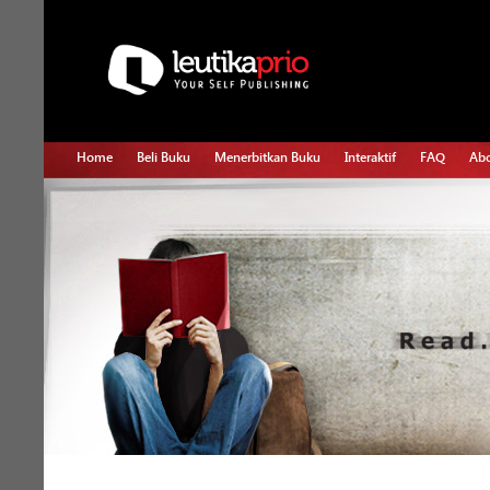
Home
Beli Buku
Menerbitkan Buku
Interaktif
FAQ
Abo