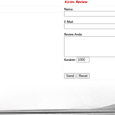
Kirim Review
Nama:
E-Mail:
Review Anda:
Karakter: