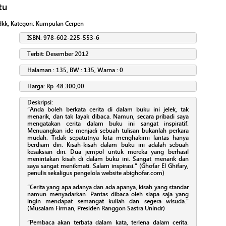
tu
dkk
, Kategori:
Kumpulan Cerpen
ISBN: 978-602-225-553-6
Terbit: Desember 2012
Halaman : 135, BW : 135, Warna : 0
Harga: Rp. 48.300,00
Deskripsi:
“Anda boleh berkata cerita di dalam buku ini jelek, tak
menarik, dan tak layak dibaca. Namun, secara pribadi saya
mengatakan cerita dalam buku ini sangat inspiratif.
Menuangkan ide menjadi sebuah tulisan bukanlah perkara
mudah. Tidak sepatutnya kita menghakimi lantas hanya
berdiam diri. Kisah-kisah dalam buku ini adalah sebuah
kesaksian diri. Dua jempol untuk mereka yang berhasil
menintakan kisah di dalam buku ini. Sangat menarik dan
saya sangat menikmati. Salam inspirasi.” (Ghofar El Ghifary,
penulis sekaligus pengelola website abighofar.com)
“Cerita yang apa adanya dan ada apanya, kisah yang standar
namun menyadarkan. Pantas dibaca oleh siapa saja yang
ingin mendapat semangat kuliah dan segera wisuda.”
(Musalam Firman, Presiden Ranggon Sastra Unindr)
“Pembaca akan terbata dalam kata, terlena dalam cerita.