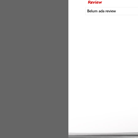
Review
Belum ada review