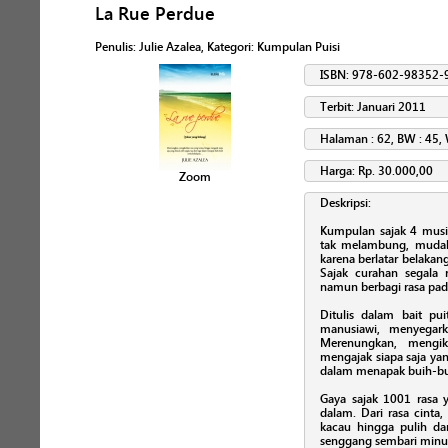
La Rue Perdue
Penulis
:
Julie Azalea
, Kategori:
Kumpulan Puisi
ISBN: 978-602-98352-
Terbit: Januari 2011
Halaman : 62, BW : 45, 
Harga: Rp. 30.000,00
Zoom
Deskripsi:
Kumpulan sajak 4 musim
tak melambung, mudah d
karena berlatar belaka
Sajak curahan segala 
namun berbagi rasa pada
Ditulis dalam bait pu
manusiawi, menyegar
Merenungkan, mengiku
mengajak siapa saja yang
dalam menapak buih-bui
Gaya sajak 1001 rasa y
dalam. Dari rasa cinta, 
kacau hingga pulih dan
senggang sembari minum