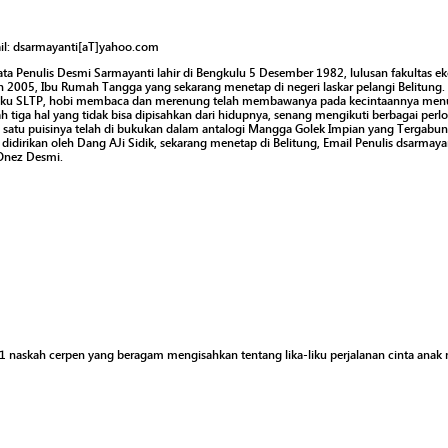
il: dsarmayanti[aT]yahoo.com
ata Penulis Desmi Sarmayanti lahir di Bengkulu 5 Desember 1982, lulusan fakultas e
n 2005, Ibu Rumah Tangga yang sekarang menetap di negeri laskar pelangi Belitung.
ku SLTP, hobi membaca dan merenung telah membawanya pada kecintaannya menu
ah tiga hal yang tidak bisa dipisahkan dari hidupnya, senang mengikuti berbagai per
h satu puisinya telah di bukukan dalam antalogi Mangga Golek Impian yang Tergab
 didirikan oleh Dang AJi Sidik, sekarang menetap di Belitung, Email Penulis dsarma
Onez Desmi.
 11 naskah cerpen yang beragam mengisahkan tentang lika-liku perjalanan cinta anak