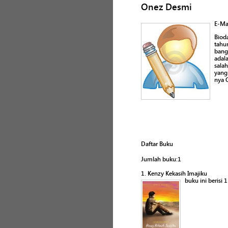
Onez Desmi
E-Ma
Biod
tahu
bang
adal
sala
yang
nya 
Daftar Buku
Jumlah buku:1
1. Kenzy Kekasih Imajiku
buku ini berisi