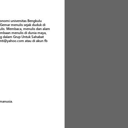
konomi universitas Bengkulu
 Gemar menulis sejak duduk di
lis. Membaca, menulis dan alam
lombaan menulis di dunia maya,
ung dalam Grup Untuk Sahabat
yanti@yahoo.com atau di akun fb
 manusia.