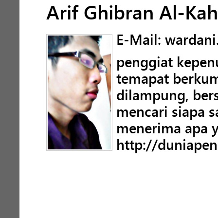
Arif Ghibran Al-Kahl
E-Mail: wardani
penggiat kepenu
temapat berkum
dilampung, ber
mencari siapa 
menerima apa yg
http://duniapen