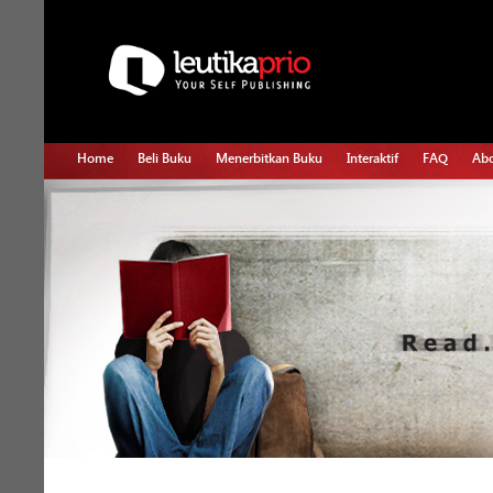
Home
Beli Buku
Menerbitkan Buku
Interaktif
FAQ
Abo