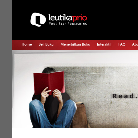
Home
Beli Buku
Menerbitkan Buku
Interaktif
FAQ
Abo