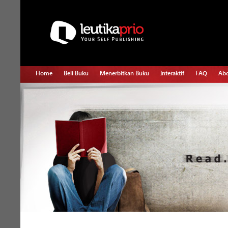
Home
Beli Buku
Menerbitkan Buku
Interaktif
FAQ
Abo