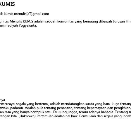
 KUMIS
il: kumis.menulis[aT]gmail.com
nitas Menulis KUMIS adalah sebuah komunitas yang bernaung dibawah Jurusan llmu
mmadiyah Yogyakarta.
nya
rcayai segala yang bertemu, adalah mendatangkan suatu yang baru. Juga tentang 
waku padamu. Adalah pula tentang penantian, tentang kepercayaan dan pengkhianat
dan rasa yang hanya bertepuk satu. Di ujung jingga, temui adanya bahagia. Tentang s
gan kita. (Unknown) Pertemuan adalah hal baik. Permulaan dari segala yang indah. 