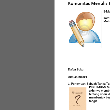
Komunitas Menulis
E-Ma
Komu
Muha
Daftar Buku
Jumlah buku:1
1. Pertemuan: Sebuah Tanda Ta
PERTEMUAN Meme
akhirnya memba
tentang rindu, 
membentuk bayan
tangis