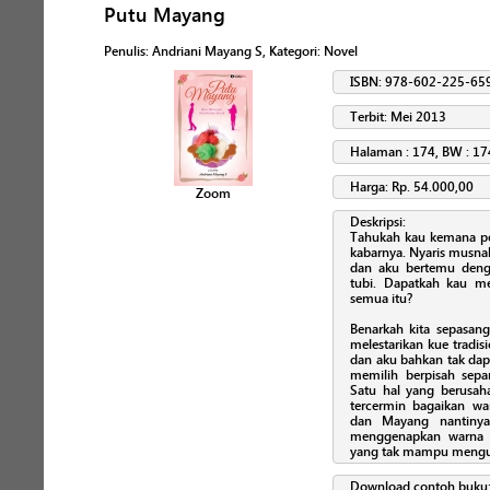
Putu Mayang
Penulis
:
Andriani Mayang S
, Kategori:
Novel
ISBN: 978-602-225-65
Terbit: Mei 2013
Halaman : 174, BW : 17
Harga: Rp. 54.000,00
Zoom
Deskripsi:
Tahukah kau kemana per
kabarnya. Nyaris musnah 
dan aku bertemu denga
tubi. Dapatkah kau m
semua itu?
Benarkah kita sepasan
melestarikan kue tradis
dan aku bahkan tak dap
memilih berpisah sepa
Satu hal yang berusaha
tercermin bagaikan w
dan Mayang nantinya
menggenapkan warna p
yang tak mampu menguk
Download contoh buku