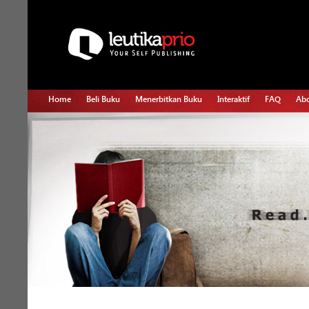
Home
Beli Buku
Menerbitkan Buku
Interaktif
FAQ
Abo