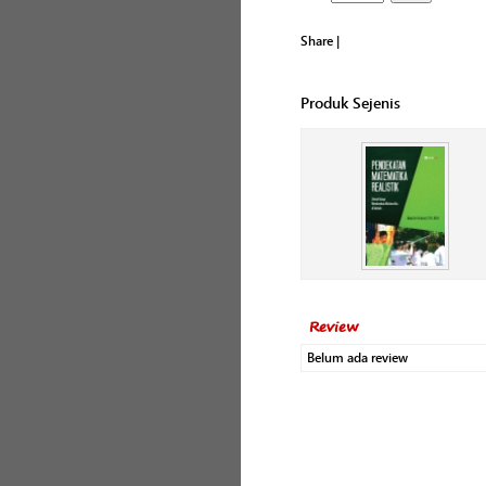
Share
|
Produk Sejenis
Review
Belum ada review