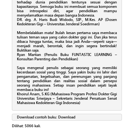
terhadap dunia pendidikan tentunya sesuai dengan
kapasitasnya. Semoga buku ini membuat semua komponen
bisa introspeksi diri, agar pendidikan mampu
menyelamatkan masa depan bangsa Indonesia.
DR. drg. A. Haris Budi Widodo, SIP., M.Kes. AP (Dosen
Kedokteran Gigi – Universitas Jenderal Soedirman)
Membelalakkan mata! Itulah kesan pertama saya membaca
tulisan teman saya yang calon dokter gigi ini. Dan jika terus
dibaca hingga tuntas, maka bisa jadi Anda—seperti saya—
menjadi marah, berontak, dan ingin segera bertindak!
Buktikan saja.
Ryan Martian (Penulis Buku FUNTASTIC LEARNING –
Konsultan Parenting dan Pendidikan)
Saya mengenal penulis sebagai seorang yang memiliki
kecerdasan sosial yang tinggi. Saya yakin buku ini lahir dari
pengamatan, kegelisahan, dan perenungan yang panjang
tentang pendidikan dan realitas sosial dalam persepsi
seorang mahasiswa. Setiap insan pendidikan sejati layak
membaca buku ini!
Khoirul Anam, S.KG (Mahasiswa Program Profesi Dokter Gigi
Universitas Sriwijaya – Sekretaris Jenderal Persatuan Senat
Mahasiswa Kedokteran Gigi Indonesia)
Download contoh buku:
Download
Dilihat:
5066
kali.