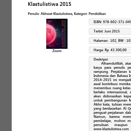
Klastulistiwa 2015
Penulis
:
Akhwat Klastulistiwa
, Kategori:
Pendidikan
ISBN: 978-602-371-04
Terbit: Juni 2015
Halaman : 102, BW : 10
Harga: Rp. 43.300,00
Zoom
Deskripsi:
Alhamdulillah, ata
karya para penulis 
rampung. Perjalanan kr
Indonesia dan Bahasa I
2014-2015 ini menjadi 
awal kontribusi mereka
menembus ruang kelas. 
berlaku internasional,
akan didonasikan kep
untuk pembangunan Ma
Akhir kata, tulisan mer
yang berdasarkan Al 
penguat perjalanan dal
Namun, karena mema
pembelajar, mohon ma
penulisan maupun r
www.klastulistiwa.c