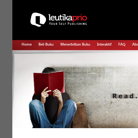
Home
Beli Buku
Menerbitkan Buku
Interaktif
FAQ
Abo