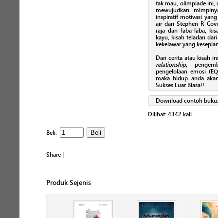
tak mau, olimpiade ini,
mewujudkan mimpinya
inspiratif motivasi yang
air dari Stephen R Cov
raja dan laba-laba, k
kayu, kisah teladan dari
kekelawar yang kesepian 
Dari cerita atau kisah i
relationship
, pengemb
pengelolaan emosi (EQ
maka hidup anda akan
Sukses Luar Biasa!!
Download contoh buku
Dilihat:
4342
kali.
Beli:
Share
|
Produk Sejenis