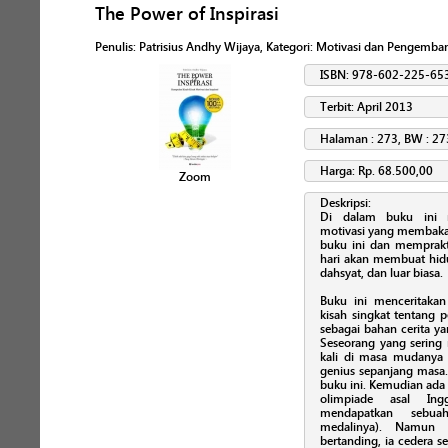
The Power of Inspirasi
Penulis
:
Patrisius Andhy Wijaya
, Kategori:
Motivasi dan Pengemban
ISBN: 978-602-225-65
Terbit: April 2013
Halaman : 273, BW : 27
Harga: Rp. 68.500,00
Zoom
Deskripsi:
Di dalam buku ini me
motivasi yang membak
buku ini dan memprakt
hari akan membuat hidu
dahsyat, dan luar biasa.
Buku ini menceritakan 
kisah singkat tentang 
sebagai bahan cerita y
Seseorang yang sering
kali di masa mudanya 
genius sepanjang masa.
buku ini. Kemudian ada 
olimpiade asal Ingg
mendapatkan sebua
medalinya). Namun 
bertanding, ia cedera s