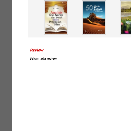
Review
Belum ada review