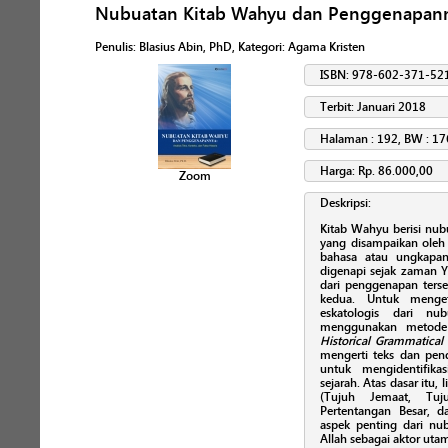
Nubuatan Kitab Wahyu dan Penggenapannya:
Penulis
:
Blasius Abin, PhD
, Kategori:
Agama Kristen
ISBN: 978-602-371-52
Terbit: Januari 2018
Halaman : 192, BW : 17
Harga: Rp. 86.000,00
Zoom
Deskripsi:
Kitab Wahyu berisi nub
yang disampaikan oleh 
bahasa atau ungkapan 
digenapi sejak zaman Y
dari penggenapan ters
kedua. Untuk menget
eskatologis dari nu
menggunakan metode i
Historical Grammatica
mengerti teks dan pe
untuk mengidentifik
sejarah. Atas dasar itu
(Tujuh Jemaat, Tuj
Pertentangan Besar, 
aspek penting dari nu
Allah sebagai aktor ut