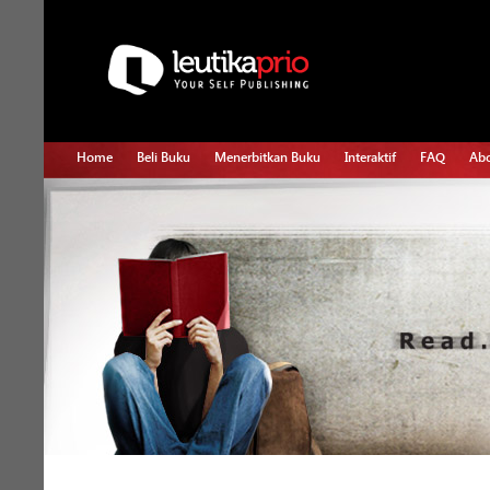
Home
Beli Buku
Menerbitkan Buku
Interaktif
FAQ
Abo