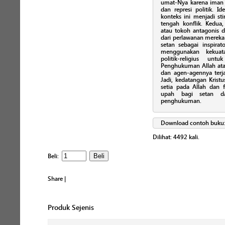
umat-Nya karena iman m
dan represi politik. I
konteks ini menjadi stim
tengah konflik. Kedua
atau tokoh antagonis 
dari perlawanan mereka
setan sebagai inspira
menggunakan kekuata
politik-religius unt
Penghukuman Allah atas
dan agen-agennya terja
Jadi, kedatangan Kris
setia pada Allah dan f
upah bagi setan d
penghukuman.
Download contoh buku
Dilihat:
4492
kali.
Beli:
Share
|
Produk Sejenis