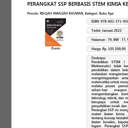
PERANGKAT SSP BERBASIS STEM KIMIA KE
Penulis
:
RISQAH AMALIAH KASMAN
, Kategori:
Buku Ajar
ISBN: 978-602-371-95
Terbit: Januari 2022
Halaman : 79, BW : 77, 
Zoom
Harga: Rp. 105.500,00
Deskripsi:
Pendidikan STEM ( Sc
Mathematic) tidak be
pendidikan dalam bid
melainkan mengembang
mengintegrasikan anta
matematika untuk menge
melalui proses peme
sehari-hari maupu
mengembangkan konte
teknologi, teknik, dan m
berupaya untuk men
penyelidikan imiah d
Perangkat SSP ini men
materi ikatan kimia.
tentang konsep kestabil
ikatan kovalen, kepol
logam. Perangkat SSP