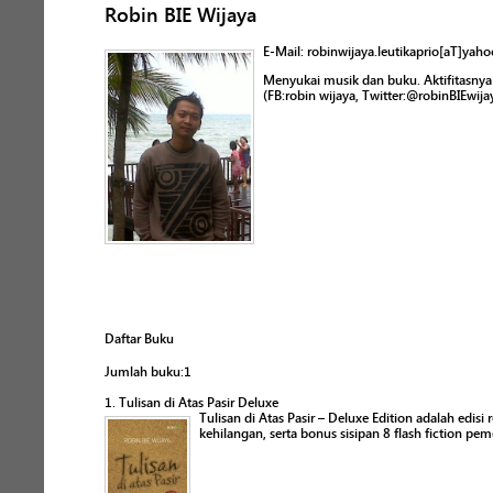
Robin BIE Wijaya
E-Mail: robinwijaya.leutikaprio[aT]yaho
Menyukai musik dan buku. Aktifitasnya 
(FB:robin wijaya, Twitter:@robinBIEwij
Daftar Buku
Jumlah buku:1
1. Tulisan di Atas Pasir Deluxe
Tulisan di Atas Pasir – Deluxe Edition adalah edisi
kehilangan, serta bonus sisipan 8 flash fiction p