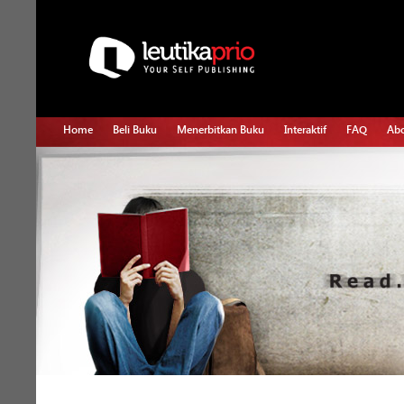
Home
Beli Buku
Menerbitkan Buku
Interaktif
FAQ
Abo