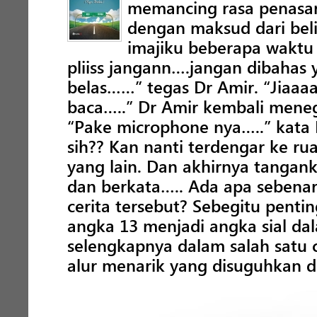
memancing rasa penasar
dengan maksud dari bel
imajiku beberapa waktu
pliiss jangann….jangan dibahas 
belas……” tegas Dr Amir. “Jiaa
baca…..” Dr Amir kembali meneg
“Pake microphone nya…..” kata 
sih?? Kan nanti terdengar ke ru
yang lain. Dan akhirnya tangan
dan berkata….. Ada apa sebena
cerita tersebut? Sebegitu pent
angka 13 menjadi angka sial da
selengkapnya dalam salah satu c
alur menarik yang disuguhkan d