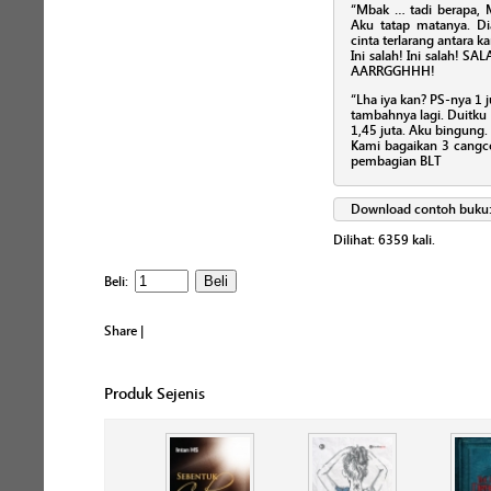
“Mbak … tadi berapa, M
Aku tatap matanya. Dia
cinta terlarang antara k
Ini salah! Ini salah!
AARRGGHHH!
“Lha iya kan? PS-nya 1 j
tambahnya lagi. Duitku 
1,45 juta. Aku bingung
Kami bagaikan 3 cangc
pembagian BLT
Download contoh buku
Dilihat:
6359
kali.
Beli:
Share
|
Produk Sejenis