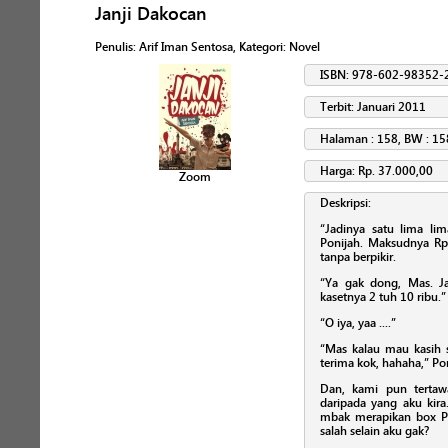
Janji Dakocan
Penulis
:
Arif Iman Sentosa
, Kategori:
Novel
ISBN: 978-602-98352-
Terbit: Januari 2011
Halaman : 158, BW : 15
Harga: Rp. 37.000,00
Zoom
Deskripsi:
“Jadinya satu lima li
Ponijah. Maksudnya R
tanpa berpikir.
“Ya gak dong, Mas. Ja
kasetnya 2 tuh 10 ribu.”
“O iya, yaa ....”
“Mas kalau mau kasih s
terima kok, hahaha,” P
Dan, kami pun tertaw
daripada yang aku kira
mbak merapikan box P
salah selain aku gak?