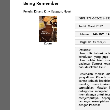
Being Remember
Penulis
:
Kinanti Kitty
, Kategori:
Novel
ISBN: 978-602-225-33
Terbit: Maret 2012
Halaman : 146, BW : 14
Harga: Rp. 49.900,00
Zoom
Deskripsi:
Fleur (16 tahun) ada
kehidupan yang juga b
Fleur selalu bisa me
padanya. Sampai keda
baru di sekolah Fleur.
Perkenalan mereka di
yang dibuat Phoenix un
karena sebuah kecela
mereka, menciptaka
terpisahkan. Masalah
didiagnosa mengidap 
memaksanya untuk tetap
menjemputnya. Keper
lamanya menciptakan 
dengan Phoenix.