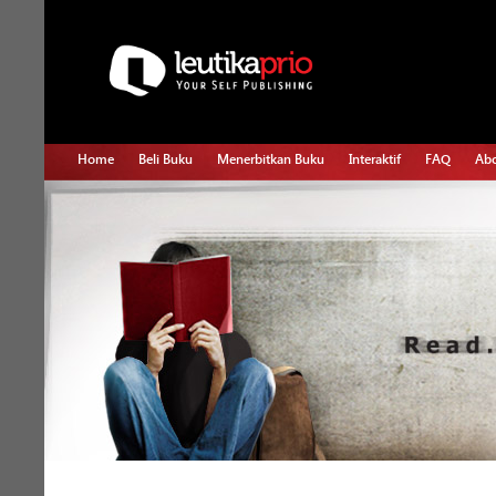
Home
Beli Buku
Menerbitkan Buku
Interaktif
FAQ
Abo