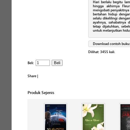
Hari berlalu begitu la
hingga akhirnya Fleu
mengobati penyakitnya 
bertahan hidup dengan 
selalu dikelilingi denga
ayahnya, sahabatnya 
tetap dijatuhkan, sebe
untuk melanjutkan hidu
Download contoh buku
Dilihat:
3455
kali.
Beli:
Share
|
Produk Sejenis