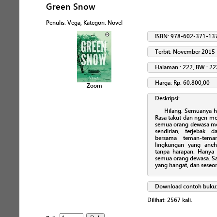
Green Snow
Penulis
:
Vega
, Kategori:
Novel
ISBN: 978-602-371-13
Terbit: November 2015
Halaman : 222, BW : 22
Harga: Rp. 60.800,00
Zoom
Deskripsi:
Hilang. Semuanya hila
Rasa takut dan ngeri m
semua orang dewasa me
sendirian, terjebak 
bersama teman-tema
lingkungan yang aneh
tanpa harapan. Hanya 
semua orang dewasa. Sal
yang hangat, dan seseo
Download contoh buku
Dilihat:
2567
kali.