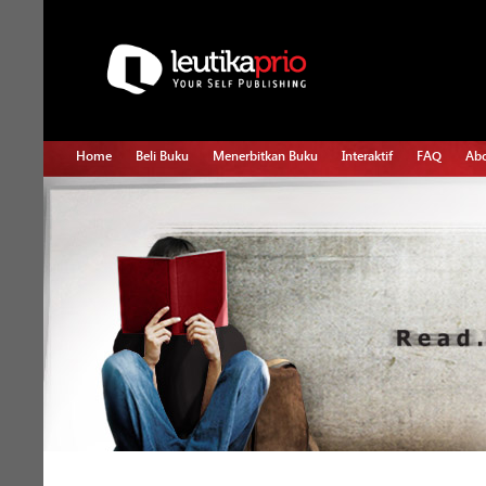
Home
Beli Buku
Menerbitkan Buku
Interaktif
FAQ
Abo