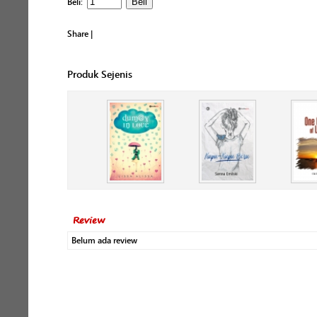
Beli:
Share
|
Produk Sejenis
Review
Belum ada review