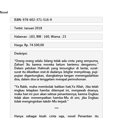
Novel
ISBN: 978-602-371-516-9
Terbit: Januari 2018
Halaman : 183, BW : 160, Warna : 23
Harga: Rp. 74.500,00
Deskripsi:
“Orang-orang selalu bilang tidak ada cinta yang sempurna,
Zafran! Itu karena mereka belum bertemu denganmu.”
Dalam pelukan Halimah yang tersungkur di lantai, surat-
surat itu dikaitkan erat di dadanya. Istigfar menyelinap, puji-
pujian digantungkan, diangkatnya tangan menengadahkan
doa, dalam doa ia tenggelam merapal permohonan.
“Ya Rabb, maha membolak balikan hati,Ya Allah, Jika telah
engkau tetapkan hamba ditempat ini, menjawab doanya,
maka hari ini pun akan selesai penantiannya, karena Engkau
tidak akan menempatkan hamba-Mu di sini, jika Engkau
tidak menginginkan takdir-Mu terjadi.”
***
Hanya sebagai kisah cinta saja, novel Penantian itu