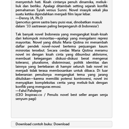
menyentuh hati. Kisah cintanya penuh dinamika, meliuk-
liuk dan berliku. Apalagi ditambah setting sejarah konflik
pemahaman Syiah versus Sunni. Novel iniasyik sekali jika
suatu ketika dipindahkan menjadi film layar lebar.
—Denny JA, Ph.D
(pencetus genre sastra baru puisi esai, dinobatkan masuk
dalam ’33 sastrawan paling berpengaruh di Indonesia’)
Tak banyak novel Indonesia yang mengangkat kisah-kisah
dari kelompok minoritas—apalagi yang mengalami represi
mayoritas. Novel yang ditulis Maria Qistina ini menambah
daftar pendek novel-novel bertema perjuangan kaum
minirotas tersebut. Secara cerdas Maria Qistina meramu
novel ini dengan kisah cinta yang dibumbui aktivisme,
membuat ketegangan diskusi-diskusi berat mengenai
toleransi, pluralisme, diskriminasi, politik identitas dan
lainnya yang bertebaran di hampir seluruh bab novel ini
menjadi tidak terasa membosankan untuk dibaca. Di luar
keberanian penulisnya mengangkat tema yang jarang
dituliskan—karena memiliki potensi kontroversi, novel ini
menyajikan kompleksitas cerita yang meliuk-liuk dengan
konflik yang menguras emosi.
—Fahd Pahdepie
(CEO Inspirasi.co / Penulis novel best seller angan senja
senyum pagi)
Download contoh buku:
Download