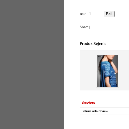
Beli:
Share
|
Produk Sejenis
Review
Belum ada review