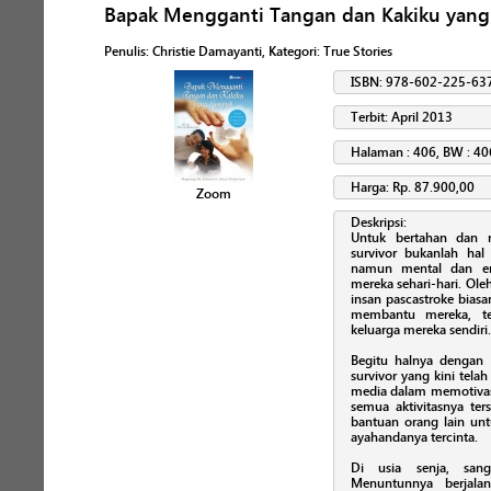
Bapak Mengganti Tangan dan Kakiku yan
Penulis
:
Christie Damayanti
, Kategori:
True Stories
ISBN: 978-602-225-63
Terbit: April 2013
Halaman : 406, BW : 40
Harga: Rp. 87.900,00
Zoom
Deskripsi:
Untuk bertahan dan m
survivor bukanlah hal
namun mental dan emo
mereka sehari-hari. Oleh
insan pascastroke bias
membantu mereka, te
keluarga mereka sendiri.
Begitu halnya dengan C
survivor yang kini telah
media dalam memotivas
semua aktivitasnya ter
bantuan orang lain un
ayahandanya tercinta.
Di usia senja, san
Menuntunnya berjal