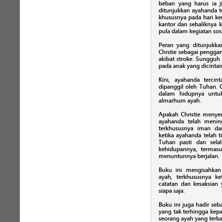
beban yang harus ia ji
ditunjukkan ayahanda te
khususnya pada hari ker
kantor dan sebaliknya 
pula dalam kegiatan sosi
Peran yang ditunjukkan
Chrstie sebagai pengga
akibat stroke. Sungguh 
pada anak yang dicintai
Kini, ayahanda tercint
dipanggil oleh Tuhan. 
dalam hidupnya untuk
almarhum ayah.
Apakah Christie menyer
ayahanda telah menin
terkhususnya iman da
ketika ayahanda telah t
Tuhan pasti dan sela
kehidupannya, termas
menuntunnya berjalan.
Buku ini mengisahkan
ayah, terkhususnya ke
catatan dan kesaksian
siapa saja.
Buku ini juga hadir seb
yang tak terhingga kep
seorang ayah yang terb