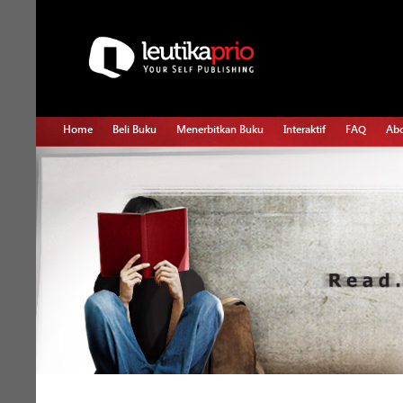
Home
Beli Buku
Menerbitkan Buku
Interaktif
FAQ
Abo