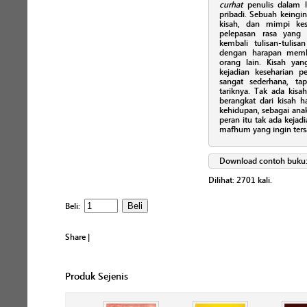
curhat
penulis dalam
pribadi. Sebuah keingi
kisah, dan mimpi kes
pelepasan rasa yang 
kembali tulisan-tulis
dengan harapan memb
orang lain. Kisah yan
kejadian keseharian p
sangat sederhana, ta
tariknya. Tak ada kis
berangkat dari kisah h
kehidupan, sebagai anak
peran itu tak ada kejadi
mafhum yang ingin ter
Download contoh buku
Dilihat:
2701
kali.
Beli:
Share
|
Produk Sejenis