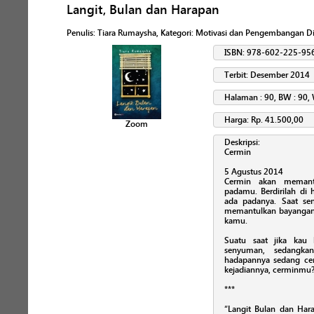
Langit, Bulan dan Harapan
Penulis
:
Tiara Rumaysha
, Kategori:
Motivasi dan Pengembangan Di
ISBN: 978-602-225-95
Terbit: Desember 2014
Halaman : 90, BW : 90, 
Harga: Rp. 41.500,00
Zoom
Deskripsi:
Cermin
5 Agustus 2014
Cermin akan memant
padamu. Berdirilah di
ada padanya. Saat se
memantulkan bayangan d
kamu.
Suatu saat jika kau
senyuman, sedangka
hadapannya sedang cem
kejadiannya, cerminmu
***
“Langit Bulan dan Hara