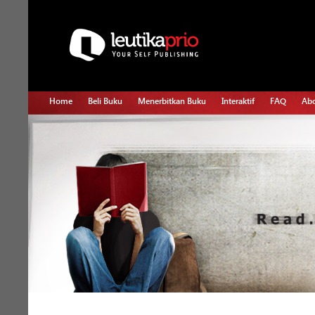
Home
Beli Buku
Menerbitkan Buku
Interaktif
FAQ
Abo