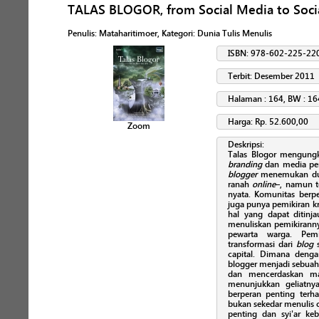
TALAS BLOGOR, from Social Media to Socia
Penulis
:
Mataharitimoer
, Kategori:
Dunia Tulis Menulis
ISBN: 978-602-225-22
Terbit: Desember 2011
Halaman : 164, BW : 16
Harga: Rp. 52.600,00
Zoom
Deskripsi:
Talas Blogor mengun
branding
dan media pe
blogger
menemukan dun
ranah
online
–, namun t
nyata. Komunitas berpe
juga punya pemikiran kr
hal yang dapat ditinj
menuliskan pemikiranny
pewarta warga. Pemi
transformasi dari
blog
s
capital. Dimana denga
blogger menjadi sebua
dan mencerdaskan ma
menunjukkan geliatny
berperan penting terh
bukan sekedar menulis cu
penting dan syi'ar ke