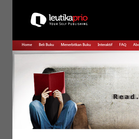
Home
Beli Buku
Menerbitkan Buku
Interaktif
FAQ
Abo