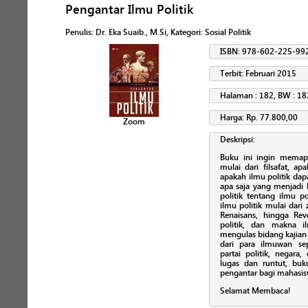
Pengantar Ilmu Politik
Penulis
:
Dr. Eka Suaib., M.Si
, Kategori:
Sosial Politik
ISBN: 978-602-225-99
Terbit: Februari 2015
Halaman : 182, BW : 18
Harga: Rp. 77.800,00
Zoom
Deskripsi:
Buku ini ingin mema
mulai dari filsafat, ap
apakah ilmu politik dapa
apa saja yang menjadi 
politik tentang ilmu po
ilmu politik mulai dar
Renaisans, hingga Revo
politik, dan makna il
mengulas bidang kajian
dari para ilmuwan sepe
partai politik, negara
lugas dan runtut, buk
pengantar bagi mahasiswa
Selamat Membaca!