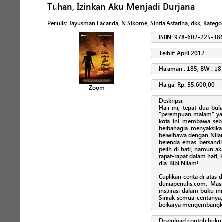
Tuhan, Izinkan Aku Menjadi Durjana
Penulis
:
Jayusman Lacanda, N.Sikome, Sintia Astarina, dkk
, Katego
ISBN: 978-602-225-38
Terbit: April 2012
Halaman : 185, BW : 18
Harga: Rp. 55.600,00
Zoom
Deskripsi:
Hari ini, tepat dua bu
“perempuan malam” ya
kota ini membawa sebu
berbahagia menyaksik
berwibawa dengan Nilam
berenda emas bersandin
perih di hati, namun ak
rapat-rapat dalam hati, 
dia: Bibi Nilam!
Cuplikan cerita di atas 
duniapenulis.com. Mas
inspirasi dalam buku in
Simak semua ceritanya,
berkarya mengembangkan
Download contoh buku