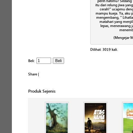
perih hatimu? Sedang k
itu dari relung jiwa yan
cerah!” ucapmu deng
mampu kueja. Ya, aku
mengembang, “ Lihatla
matahari yang menjil
lepas, menerawang 
menembu
(Mengejar Ma
Dilihat:
3019
kali.
Beli:
Share
|
Produk Sejenis