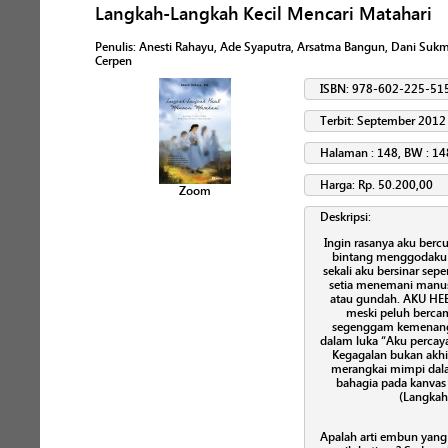
Langkah-Langkah Kecil Mencari Matahari
Penulis
:
Anesti Rahayu, Ade Syaputra, Arsatma Bangun, Dani Sukma 
Cerpen
ISBN: 978-602-225-51
Terbit: September 2012
Halaman : 148, BW : 14
Harga: Rp. 50.200,00
Zoom
Deskripsi:
Ingin rasanya aku ber
bintang menggodaku da
sekali aku bersinar sepe
setia menemani manusi
atau gundah. AKU HEBA
meski peluh bercam
segenggam kemenanga
dalam luka “Aku percaya
Kegagalan bukan akhir
merangkai mimpi dala
bahagia pada kanvas d
(Langkah 
Apalah arti embun yan