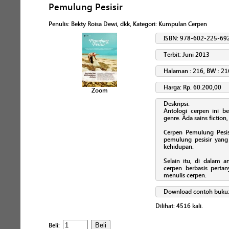
Pemulung Pesisir
Penulis
:
Bekty Roisa Dewi, dkk
, Kategori:
Kumpulan Cerpen
ISBN: 978-602-225-69
Terbit: Juni 2013
Halaman : 216, BW : 21
Harga: Rp. 60.200,00
Zoom
Deskripsi:
Antologi cerpen ini b
genre. Ada sains fiction,
Cerpen Pemulung Pesis
pemulung pesisir yang
kehidupan.
Selain itu, di dalam an
cerpen berbasis pertan
menulis cerpen.
Download contoh buku
Dilihat:
4516
kali.
Beli: