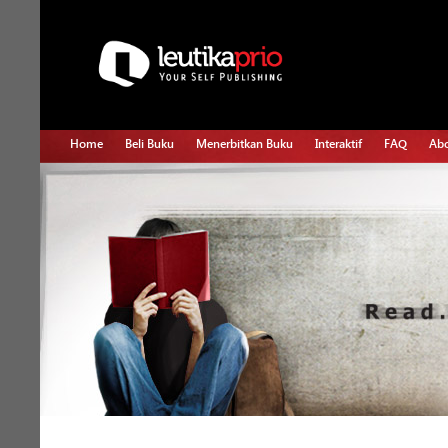
Home
Beli Buku
Menerbitkan Buku
Interaktif
FAQ
Abo