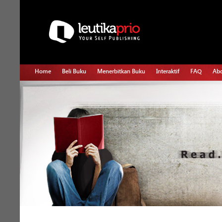
Home
Beli Buku
Menerbitkan Buku
Interaktif
FAQ
Abo