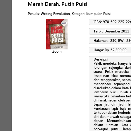
Merah Darah, Putih Puisi
Penulis
:
Writing Revolution
, Kategori:
Kumpulan Puisi
ISBN: 978-602-225-22
Terbit: Desember 2011
Halaman : 230, BW : 23
Harga: Rp. 62.300,00
Zoom
Deskripsi:
Pekik merdeka, hanya l
lolongan sejengkal dar
suara. Pekik merdeka
lesap nan lekas memuai
dari tenggorokan, sebat
mengabadi sepanjang 
disadurkan dalam kata-k
lembaran buku. Inilah s
meneroka
belantara hu
diri anak negeri oleh p
Lepas jati diri jauh 
kendaraan lapis baja m
terkubur dalam hedonis
diri dan marwah sebagai
depan. Menumbuhkan 
dalam untaian kata
berwujud puisi. Hara