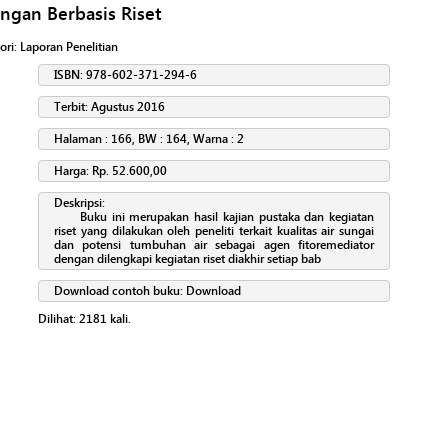
gan Berbasis Riset
ori:
Laporan Penelitian
ISBN: 978-602-371-294-6
Terbit: Agustus 2016
Halaman : 166, BW : 164, Warna : 2
Harga: Rp. 52.600,00
Deskripsi:
Buku ini merupakan hasil kajian pustaka dan kegiatan
riset yang dilakukan oleh peneliti terkait kualitas air sungai
dan potensi tumbuhan air sebagai agen fitoremediator
dengan dilengkapi kegiatan riset diakhir setiap bab
Download contoh buku:
Download
Dilihat:
2181
kali.