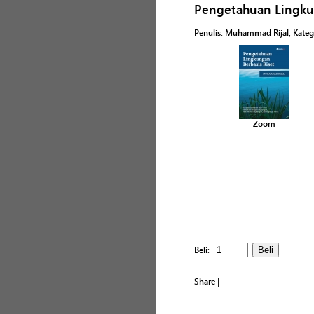
Pengetahuan Lingkun
Penulis
:
Muhammad Rijal
, Kateg
Zoom
Beli:
Share
|