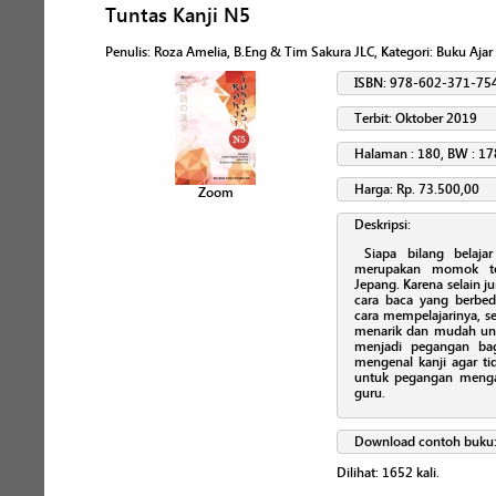
Tuntas Kanji N5
Penulis
:
Roza Amelia, B.Eng & Tim Sakura JLC
, Kategori:
Buku Ajar
ISBN: 978-602-371-75
Terbit: Oktober 2019
Halaman : 180, BW : 17
Harga: Rp. 73.500,00
Zoom
Deskripsi:
Siapa bilang belajar
merupakan momok ter
Jepang. Karena selain j
cara baca yang berbeda
cara mempelajarinya, s
menarik dan mudah untu
menjadi pegangan bag
mengenal kanji agar ti
untuk pegangan mengaj
guru.
Download contoh buku
Dilihat:
1652
kali.