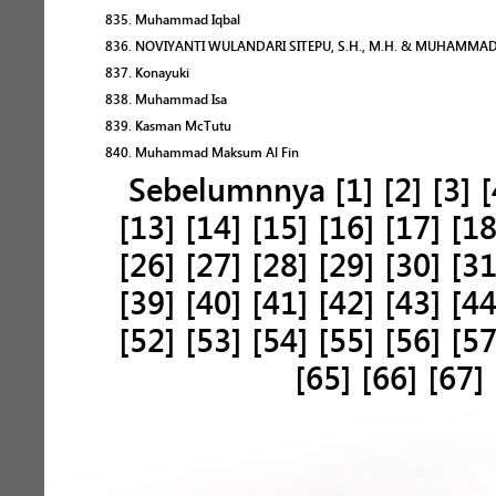
835. Muhammad Iqbal
836. NOVIYANTI WULANDARI SITEPU, S.H., M.H. & MUHAMMAD I
837. Konayuki
838. Muhammad Isa
839. Kasman McTutu
840. Muhammad Maksum Al Fin
Sebelumnnya
[1]
[2]
[3]
[
[13]
[14]
[15]
[16]
[17]
[18
[26]
[27]
[28]
[29]
[30]
[31
[39]
[40]
[41]
[42]
[43]
[44
[52]
[53]
[54]
[55]
[56]
[57
[65]
[66]
[67]