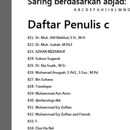
Saring berdasarkan abjad:
A
B
C
D
E
F
G
H
I
J
K
L
M
N
Daftar Penulis c
821. Dr. Muh. Afif Mahfud, S.H., M.H.
822. Dr. Muh. Judrah, M.Pd.I
823. AZHAR RIZZARAUF
824. Sukron Sugandi
825. Dr. Eka Suaib., M.Si
826. Muhamad Anugrah, S.Pd.I., S.Sos., M.Pd.
827. Bin Suhana
828. Traveloper
829. Muhammad Asri Amin
830. @erfanologi dkk
831. Muhammad Ery Zulfian
832. Muhammad Ery Zulfian and Friends
833. F.
834. Choi Ha Nel