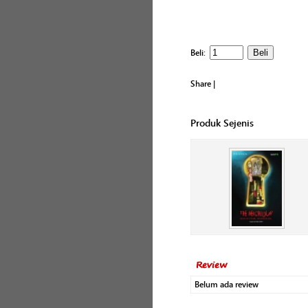
Beli:
Share
|
Produk Sejenis
Review
Belum ada review