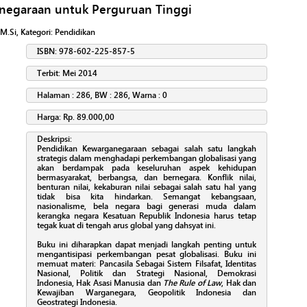
negaraan untuk Perguruan Tinggi
 M.Si
, Kategori:
Pendidikan
ISBN: 978-602-225-857-5
Terbit: Mei 2014
Halaman : 286, BW : 286, Warna : 0
Harga: Rp. 89.000,00
Deskripsi:
Pendidikan Kewarganegaraan sebagai salah satu langkah
strategis dalam menghadapi perkembangan globalisasi yang
akan berdampak pada keseluruhan aspek kehidupan
bermasyarakat, berbangsa, dan bernegara. Konflik nilai,
benturan nilai, kekaburan nilai sebagai salah satu hal yang
tidak bisa kita hindarkan. Semangat kebangsaan,
nasionalisme, bela negara bagi generasi muda dalam
kerangka negara Kesatuan Republik Indonesia harus tetap
tegak kuat di tengah arus global yang dahsyat ini.
Buku ini diharapkan dapat menjadi langkah penting untuk
mengantisipasi perkembangan pesat globalisasi. Buku ini
memuat materi: Pancasila Sebagai Sistem Filsafat, Identitas
Nasional, Politik dan Strategi Nasional, Demokrasi
Indonesia, Hak Asasi Manusia dan
The Rule of Law
, Hak dan
Kewajiban Warganegara, Geopolitik Indonesia dan
Geostrategi Indonesia.