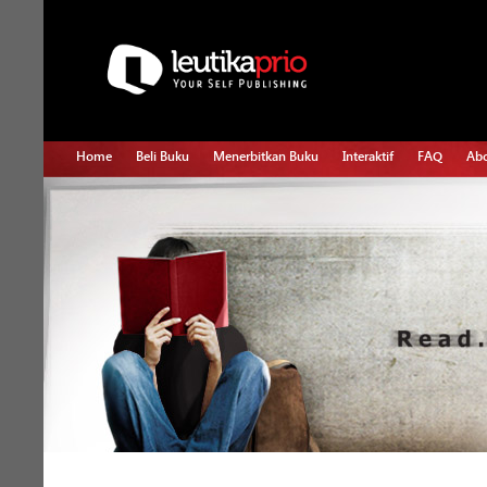
Home
Beli Buku
Menerbitkan Buku
Interaktif
FAQ
Abo