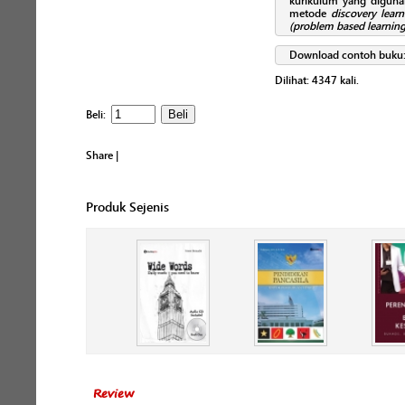
kurikulum yang digunak
metode
discovery learn
(problem based learning
Download contoh buku
Dilihat:
4347
kali.
Beli:
Share
|
Produk Sejenis
Review