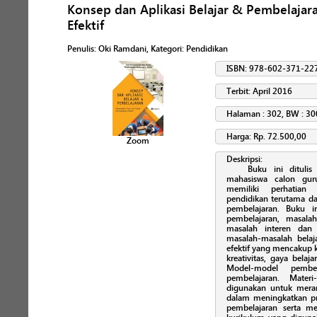
Konsep dan Aplikasi Belajar & Pembelaja
Efektif
Penulis
:
Oki Ramdani
, Kategori:
Pendidikan
ISBN: 978-602-371-22
Terbit: April 2016
Halaman : 302, BW : 30
Harga: Rp. 72.500,00
Zoom
Deskripsi:
Buku ini ditulis
mahasiswa calon gu
memiliki perhatian
pendidikan terutama d
pembelajaran. Buku i
pembelajaran, masala
masalah interen dan 
masalah-masalah belajar
efektif yang mencakup ke
kreativitas, gaya belaja
Model-model pembel
pembelajaran. Mater
digunakan untuk mera
dalam meningkatkan pro
pembelajaran serta m