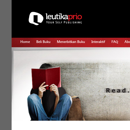
Home
Beli Buku
Menerbitkan Buku
Interaktif
FAQ
Abo