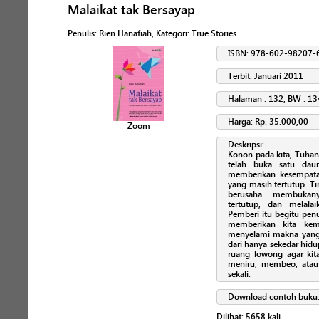
Malaikat tak Bersayap
Penulis
:
Rien Hanafiah
, Kategori:
True Stories
ISBN: 978-602-98207-
Terbit: Januari 2011
Halaman : 132, BW : 13
Harga: Rp. 35.000,00
Zoom
Deskripsi:
Konon pada kita, Tuhan
telah buka satu dau
memberikan kesempata
yang masih tertutup. T
berusaha membukany
tertutup, dan melala
Pemberi itu begitu pen
memberikan kita ke
menyelami makna yang 
dari hanya sekedar hid
ruang lowong agar kit
meniru, membeo, atau
sekali.
Download contoh buku
Dilihat:
5658
kali.