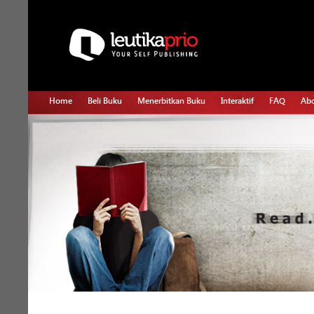
Home
Beli Buku
Menerbitkan Buku
Interaktif
FAQ
Abo