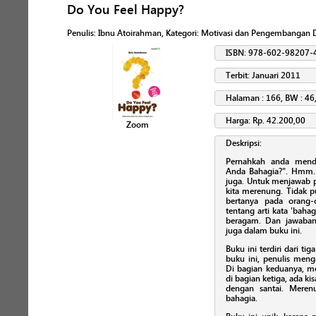
Do You Feel Happy?
Penulis
:
Ibnu Atoirahman
, Kategori:
Motivasi dan Pengembangan D
ISBN: 978-602-98207-
Terbit: Januari 2011
Halaman : 166, BW : 46,
Harga: Rp. 42.200,00
Zoom
Deskripsi:
Pernahkah anda menda
Anda Bahagia?". Hmm.. 
juga. Untuk menjawab p
kita merenung. Tidak p
bertanya pada orang-
tentang arti kata 'baha
beragam. Dan jawaban
juga dalam buku ini.
Buku ini terdiri dari ti
buku ini, penulis meng
Di bagian keduanya, me
di bagian ketiga, ada ki
dengan santai. Merenu
bahagia.