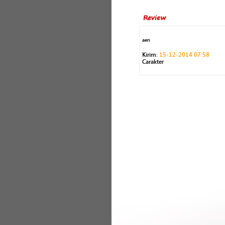
Review
aen
Kirim:
15-12-2014 07:58
Carakter