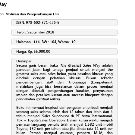
Way
ori:
Motivasi dan Pengembangan Diri
ISBN: 978-602-371-626-5
Terbit: September 2018
Halaman : 114, BW : 104, Warna : 10
Harga: Rp. 55.000,00
Deskripsi:
Secara garis besar, buku
The Greatest Sales Way
adalah
panduan jalan bagi tenaga penjual untuk menjadi the
greatest sales atau sales hebat, yaitu pasukan khusus yang
dibekali dengan pelatihan khusus. Bukan sekadar
pengembangan
skill
dan
knowledge
(kompetensi),
melainkan juga bisa berselancar dalam proses menjual
dengan dibekali pengembangan karakter, penyusunan
impian dan peta kesuksesan atau success blueprint dengan
pendekatan
spiritual selling
.
Buku ini memuat inspirasi dari pengalaman pribadi menjadi
seorang sales selama lebih dari 12 tahun dan lebih dari 4
tahun menjadi Sales Supervisor di PT Astra International,
Tbk. – Toyota Sales Operation. Dalam kurun waktu menjadi
pemasar langsung penulis telah menjual 1.582 unit mobil
Toyota, 132 unit per tahun atau jika dirata-rata 11 unit per
bulan. Pernah menjual asuransi, properti, MLM, dan