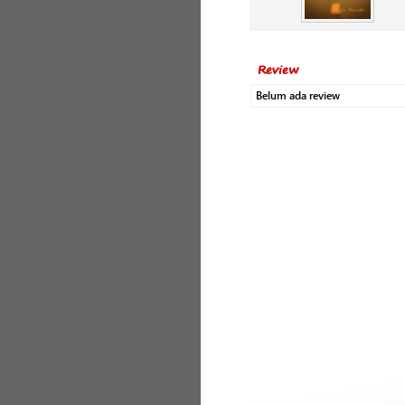
Review
Belum ada review