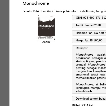
Monochrome
Penulis
:
Putri Demi Aridi - Yorisep Trimulia - Linda Kurnia
, Kategor
ISBN: 978-602-371-51
Terbit: Januari 2018
Halaman : 84, BW : 80, 
Harga: Rp. 35.100,00
Zoom
Deskripsi:
Monochrome
adalah 
perkuliahan. Berbagai 
kisah apik yang penuh a
spiritual.
Monochrome
penting sebagai maha
menjalankan kewajiban 
emosional, tetapi ju
memaksimalkan potensi 
Monochrome
, si bal
kehidupan, mampu men
sebuah kisah.
Download contoh buku
Dilihat:
2334
kali.