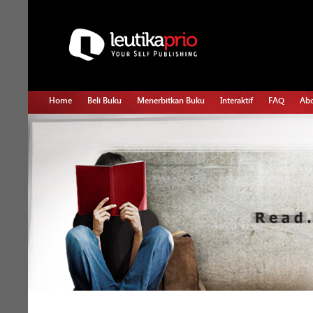
Home
Beli Buku
Menerbitkan Buku
Interaktif
FAQ
Abo