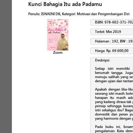
Kunci Bahagia Itu ada Padamu
Penulis
:
ISNAENI DK
, Kategori:
Motivasi dan Pengembangan Diri
ISBN: 978-602-371-70
Terbit: Mei 2019
Halaman : 192, BW : 19
Harga: Rp. 69.600,00
Zoom
Deskripsi:
Setiap istri memilik
berumah tangga. Juga 
menuju salihah yang se
dengan ujian dan tanta
Apakah dengan lika-liku
seorang istri masih bo
harapan itu masih ad
yang kadang dirasa tak
prinsip sehingga kurang
istri sekaligus ibu? B
domestik dan peran pu
yang harmonis dengan 
Pada buku ini, Isnae
pengalaman. Kata dem