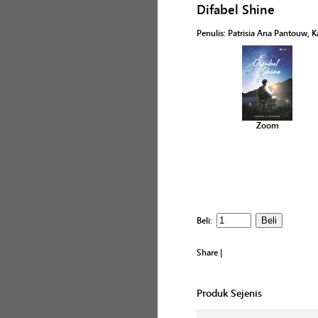
Difabel Shine
Penulis
:
Patrisia Ana Pantouw
, 
Zoom
Beli:
Share
|
Produk Sejenis