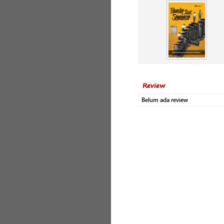
Review
Belum ada review