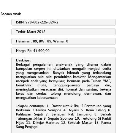
:
Bacaan Anak
ISBN: 978-602-225-324-2
Terbit: Maret 2012
Halaman : 89, BW : 89, Warna : 0
Harga: Rp. 41.600,00
Deskripsi:
Berbagai pengalaman anak-anak yang diramu dalam
kumpulan cerpen ini, dituturkan mengalir menjadi cerita
yang mengesankan. Banyak hikmah yang terkandung
menguatkan nilai-nilai pendidikan karakter. Mengantarkan
menjadi anak yang bersyukur, beriman pada Tuhan YME,
berakhlak mulia, tanggung-jawab, percaya diri,
meningkatkan kesadaran diri, hormat dan santun, bekerja
keras dan cerdas, tolong menolong, dermawan, dan
menguatkan kebersamaan.
Jelajahi ceritanya: 1. Daster untuk Ibu 2.Pertemuan yang
Berkesan 3.Karena Sempoa 4. Nyaris 5. Kena Tilang 6.
Pahlawan Sejati 7. Senapan Pak Jampang 8. Berkah
Tabungan Ikhlas 9. Sepatu Sponsor 10. Tertolong Si Parkit
Hijau 11. Dikejar Harimau 12. Sekolah Master 13. Panda
Sang Penjaga.