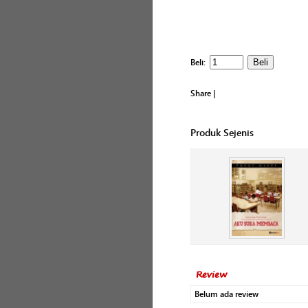
Beli:
Share
|
Produk Sejenis
Review
Belum ada review