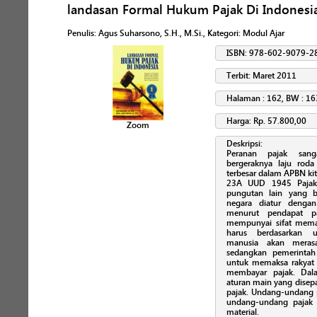
landasan Formal Hukum Pajak Di Indonesia 
Penulis
:
Agus Suharsono, S.H., M.Si.
, Kategori:
Modul Ajar
ISBN: 978-602-9079-2
Terbit: Maret 2011
Halaman : 162, BW : 16
Harga: Rp. 57.800,00
Zoom
Deskripsi:
Peranan pajak san
bergeraknya laju rod
terbesar dalam APBN kit
23A UUD 1945 Pajak
pungutan lain yang b
negara diatur denga
menurut pendapat p
mempunyai sifat memak
harus berdasarkan u
manusia akan meras
sedangkan pemerintah
untuk memaksa rakyat 
membayar pajak. Dala
aturan main yang disep
pajak. Undang-undang 
undang-undang pajak 
material.