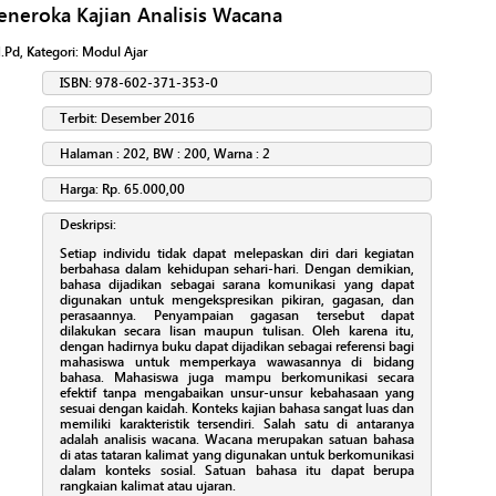
eneroka Kajian Analisis Wacana
M.Pd
, Kategori:
Modul Ajar
ISBN: 978-602-371-353-0
Terbit: Desember 2016
Halaman : 202, BW : 200, Warna : 2
Harga: Rp. 65.000,00
Deskripsi:
Setiap individu tidak dapat melepaskan diri dari kegiatan
berbahasa dalam kehidupan sehari-hari. Dengan demikian,
bahasa dijadikan sebagai sarana komunikasi yang dapat
digunakan untuk mengekspresikan pikiran, gagasan, dan
perasaannya. Penyampaian gagasan tersebut dapat
dilakukan secara lisan maupun tulisan. Oleh karena itu,
dengan hadirnya buku dapat dijadikan sebagai referensi bagi
mahasiswa untuk memperkaya wawasannya di bidang
bahasa. Mahasiswa juga mampu berkomunikasi secara
efektif tanpa mengabaikan unsur-unsur kebahasaan yang
sesuai dengan kaidah. Konteks kajian bahasa sangat luas dan
memiliki karakteristik tersendiri. Salah satu di antaranya
adalah analisis wacana. Wacana merupakan satuan bahasa
di atas tataran kalimat yang digunakan untuk berkomunikasi
dalam konteks sosial. Satuan bahasa itu dapat berupa
rangkaian kalimat atau ujaran.