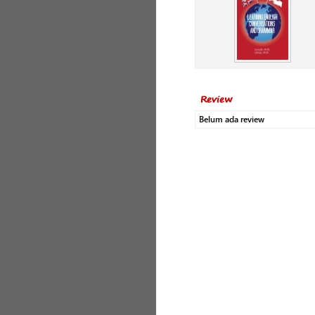
Review
Belum ada review