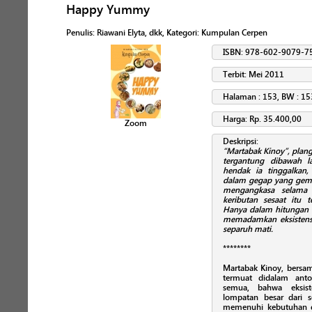
Happy Yummy
Penulis
:
Riawani Elyta, dkk
, Kategori:
Kumpulan Cerpen
ISBN: 978-602-9079-7
Terbit: Mei 2011
Halaman : 153, BW : 15
Harga: Rp. 35.400,00
Zoom
Deskripsi:
“Martabak Kinoy”, plan
tergantung dibawah 
hendak ia tinggalka
dalam gegap yang gemu
mengangkasa selama 
keributan sesaat itu t
Hanya dalam hitungan de
memadamkan eksistens
separuh mati.
********
Martabak Kinoy, bersam
termuat didalam anto
semua, bahwa eksis
lompatan besar dari 
memenuhi kebutuhan da