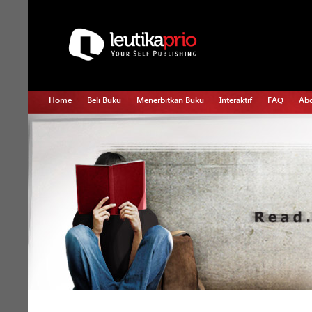
Home
Beli Buku
Menerbitkan Buku
Interaktif
FAQ
Abo