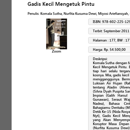
Gadis Kecil Mengetuk Pintu
Penulis
:
Komala Sutha, Nurfita Kusuma Dewi, Miyosi Ariefiansyah,
ISBN: 978-602-225-12
Terbit: September 2011
Halaman : 177, BW : 17
Harga: Rp. 54.500,00
Zoom
Deskripsi:
Komala Sutha dengan fa
Kecil Mengetuk Pintu. 
tiap hari selalu terg
kosnya. Mia, gadis kecil
mengganggunya. Berma
Lukisan Air Hujan (R
tentang Aladin (Alve
(Silvia Dyah Puspita Sa
Impian (Galih Harsul 
Gunawan), Seraut Waj
Nadea), Bahasa Cint
Bahagiamu Deritaku (Mi
Detik Ke-15 (Nida Rosya
Nyt), Gadis Kecil Men
yang Akan Menyempur
Koruptor Masa Depan (
(Nurfita Kusuma Dewi)