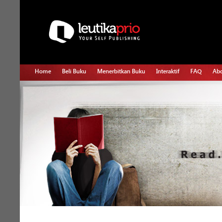
Home
Beli Buku
Menerbitkan Buku
Interaktif
FAQ
Abo