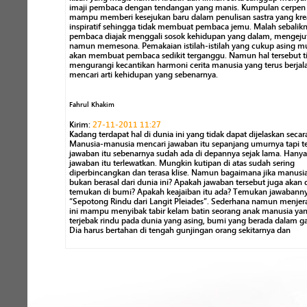
imaji pembaca dengan tendangan yang manis. Kumpulan cerpen 
mampu memberi kesejukan baru dalam penulisan sastra yang krea
inspiratif sehingga tidak membuat pembaca jemu. Malah sebalikn
pembaca diajak menggali sosok kehidupan yang dalam, mengeju
namun memesona. Pemakaian istilah-istilah yang cukup asing m
akan membuat pembaca sedikit terganggu. Namun hal tersebut t
mengurangi kecantikan harmoni cerita manusia yang terus berjal
mencari arti kehidupan yang sebenarnya.
Fahrul Khakim
Kirim:
27-11-2011 11:27
Kadang terdapat hal di dunia ini yang tidak dapat dijelaskan secara
Manusia-manusia mencari jawaban itu sepanjang umurnya tapi t
jawaban itu sebenarnya sudah ada di depannya sejak lama. Hanya
jawaban itu terlewatkan. Mungkin kutipan di atas sudah sering
diperbincangkan dan terasa klise. Namun bagaimana jika manusia
bukan berasal dari dunia ini? Apakah jawaban tersebut juga akan 
temukan di bumi? Apakah keajaiban itu ada? Temukan jawabann
“Sepotong Rindu dari Langit Pleiades”. Sederhana namun menjera
ini mampu menyibak tabir kelam batin seorang anak manusia ya
terjebak rindu pada dunia yang asing, bumi yang berada dalam gal
Dia harus bertahan di tengah gunjingan orang sekitarnya dan