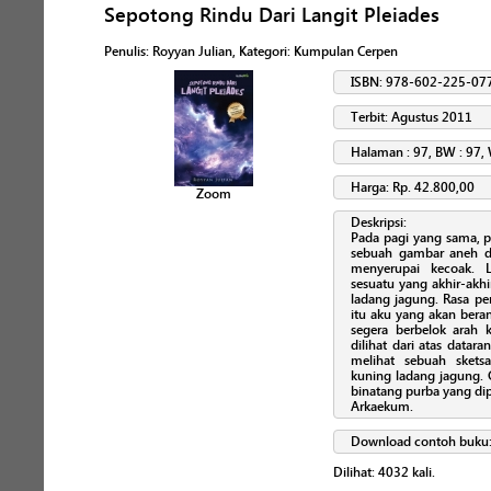
Sepotong Rindu Dari Langit Pleiades
Penulis
:
Royyan Julian
, Kategori:
Kumpulan Cerpen
ISBN: 978-602-225-07
Terbit: Agustus 2011
Halaman : 97, BW : 97, 
Harga: Rp. 42.800,00
Zoom
Deskripsi:
Pada pagi yang sama, 
sebuah gambar aneh d
menyerupai kecoak. L
sesuatu yang akhir-akhir 
ladang jagung. Rasa p
itu aku yang akan bera
segera berbelok arah 
dilihat dari atas datar
melihat sebuah sket
kuning ladang jagung. G
binatang purba yang di
Arkaekum.
Download contoh buku
Dilihat:
4032
kali.