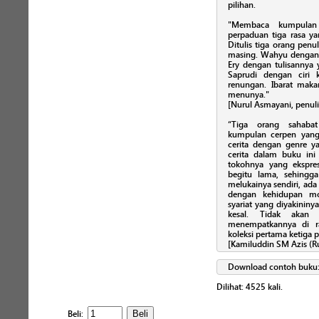
pilihan.
"Membaca kumpulan 
perpaduan tiga rasa ya
Ditulis tiga orang pen
masing. Wahyu dengan 
Ery dengan tulisannya 
Saprudi dengan ciri
renungan. Ibarat maka
menunya."
[Nurul Asmayani, penuli
“Tiga orang sahabat
kumpulan cerpen yang
cerita dengan genre ya
cerita dalam buku ini 
tokohnya yang ekspre
begitu lama, sehingg
melukainya sendiri, ad
dengan kehidupan mo
syariat yang diyakininy
kesal. Tidak akan
menempatkannya di r
koleksi pertama ketiga p
[Kamiluddin SM Azis (R
Download contoh buku
Dilihat:
4525
kali.
Beli: