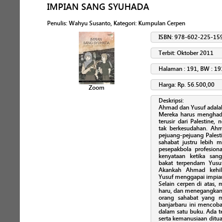
IMPIAN SANG SYUHADA
Penulis
:
Wahyu Susanto
, Kategori:
Kumpulan Cerpen
ISBN: 978-602-225-15
Terbit: Oktober 2011
Halaman : 191, BW : 19
Harga: Rp. 56.500,00
Zoom
Deskripsi:
Ahmad dan Yusuf adalah
Mereka harus menghada
terusir dari Palestine
tak berkesudahan. Ahm
pejuang-pejuang Pales
sahabat justru lebih m
pesepakbola profesio
kenyataan ketika sa
bakat terpendam Yusuf
Akankah Ahmad kehi
Yusuf menggapai impia
Selain cerpen di atas, 
haru, dan menegangkan 
orang sahabat yang m
banjarbaru ini mencob
dalam satu buku. Ada t
serta kemanusiaan ditu