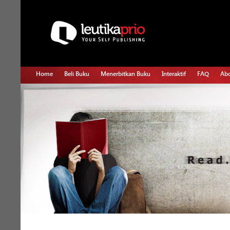
Home
Beli Buku
Menerbitkan Buku
Interaktif
FAQ
Abo