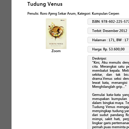
Tudung Venus
Penulis
:
Roro Ajeng Sekar Arum
, Kategori:
Kumpulan Cerpen
ISBN: 978-602-225-57
Terbit: Desember 2012
Halaman : 171, BW : 17
Harga: Rp. 53.600,00
Zoom
Deskripsi:
“Kini, Aku menulis de
cita. Merangkai satu p
membalut kepala. Meli
sekitar, dan tak b
drama.Venus seksi de
lewat kata, menangisi
Menghilanglah grip…”
Gemulai kata-kata ya
merupakan kumpulan k
dalam bingkai maya. Terd
Tudung Venus mengajak
menyingkap tudung ya
dari sudut pandang Ror
mimpi, sakit hati, pe
lingkar garis pertemana
pernah puas meminta p