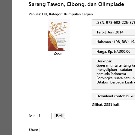
Sarang Tawon, Cibong, dan Olimpiade
Penulis
:
FID
, Kategori:
Kumpulan Cerpen
ISBN: 978-602-225-87
Terbit: Juni 2014
Halaman : 198, BW : 19
Harga: Rp. 57.300,00
Zoom
Deskripsi:
Goresan tinta tentang k
menyelipkan catatan
pemuda Indonesia
Berbingkai suara hati u
Ditaburi berbagai kisah
Download contoh buku
Dilihat:
2331
kali.
Beli:
Share
|