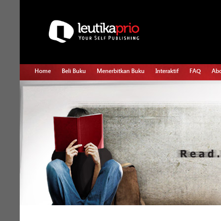
Home
Beli Buku
Menerbitkan Buku
Interaktif
FAQ
Abo